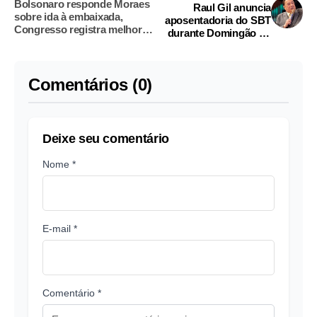
Bolsonaro responde Moraes
Raul Gil anuncia
sobre ida à embaixada,
aposentadoria do SBT
Congresso registra melhor
durante Domingão do
avaliação em 21 anos e outras
Huck, na Globo
notícias o dia
Comentários (0)
Deixe seu comentário
Nome *
E-mail *
Comentário *