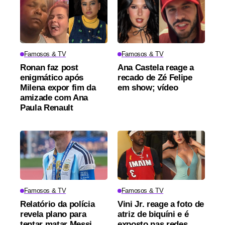
Famosos & TV
Famosos & TV
Ronan faz post
Ana Castela reage a
enigmático após
recado de Zé Felipe
Milena expor fim da
em show; vídeo
amizade com Ana
Paula Renault
Famosos & TV
Famosos & TV
Relatório da polícia
Vini Jr. reage a foto de
revela plano para
atriz de biquíni e é
tentar matar Messi
exposto nas redes