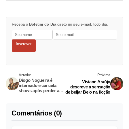
Receba o
Boletim do Dia
direto no seu e-mail, todo dia.
Inscrever
Anterior
Próxima
Diogo Nogueira é
Viviane Araújo
internado e cancela
descreve a sensação
shows após perder a
de beijar Belo na ficção
voz; saiba o
diagnóstico do cantor
Comentários (0)