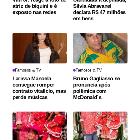
atriz de biquíni e é
Silvia Abravanel
exposto nas redes
declara R$ 47 milhões
em bens
Famosos & TV
Famosos & TV
Larissa Manoela
Bruno Gagliasso se
consegue romper
pronuncia após
contrato vitalício, mas
polêmica com
perde músicas
McDonald´s