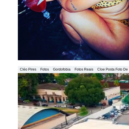
Cléo Pires
Fotos
Gordofobia
Fotos Reais
Cloe Posta Foto De 