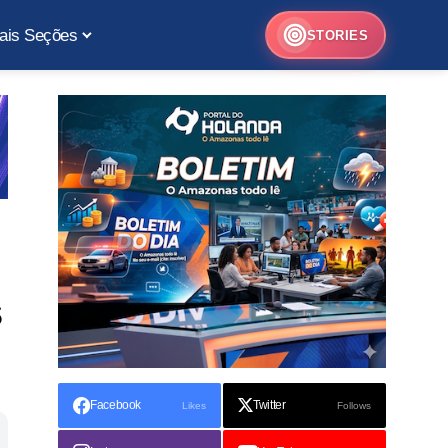
ais Seções
STORIES
s
Facebook
Twitter
Likes
Follows