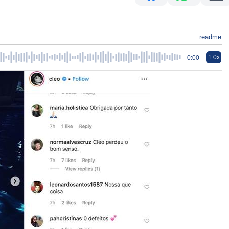
readme
1.0x
0:00