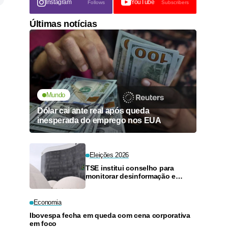
Instagram
YouTube
Follows
Subscribers
Últimas notícias
Mundo
Dólar cai ante real após queda
inesperada do emprego nos EUA
Eleições 2026
TSE institui conselho para
monitorar desinformação e
inteligência artificial
Economia
Ibovespa fecha em queda com cena corporativa
em foco