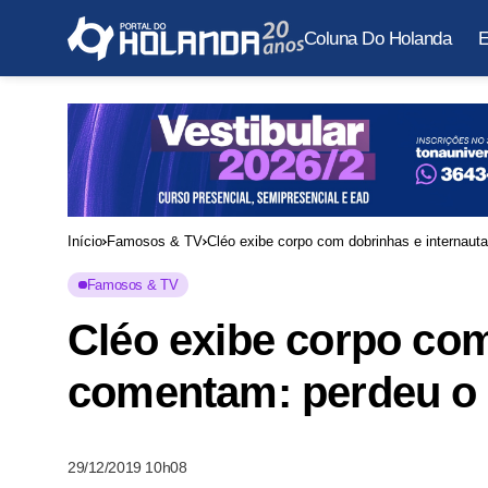
Coluna Do Holanda
E
Início
Famosos & TV
Cléo exibe corpo com dobrinhas e internau
Famosos & TV
Cléo exibe corpo com
comentam: perdeu o
29/12/2019 10h08