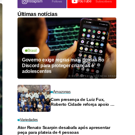
Instagram
YouTube
Follows
Subscribers
Últimas notícias
Brasil
Governo exige regras mais rígidas no
Discord para proteger crianças e
adolescentes
Amazonas
Com presença de Luiz Fux,
Roberto Cidade reforça apoio a
projeto social de jiu-jitsu no
Ouro Verde
Variedades
Ator Renato Scarpin desabafa após apresentar
peça para plateia de 4 pessoas