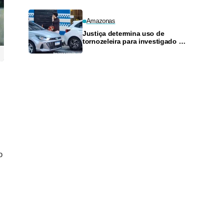
Amazonas
Justiça determina uso de
tornozeleira para investigado por
perseguir estudante em Manaus
o