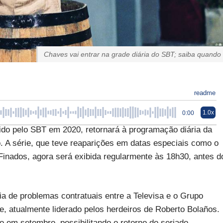
Chaves vai entrar na grade diária do SBT; saiba quando
readme
1.0x
0:00
ido pelo SBT em 2020, retornará à programação diária da
. A série, que teve reaparições em datas especiais como o
 Finados, agora será exibida regularmente às 18h30, antes d
 de problemas contratuais entre a Televisa e o Grupo
rie, atualmente liderado pelos herdeiros de Roberto Bolaños.
em setembro, possibilitando o retorno do seriado.