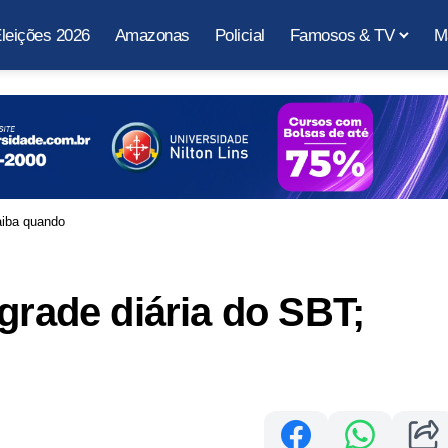
leições 2026
Amazonas
Policial
Famosos & TV
M
aiba quando
grade diária do SBT;