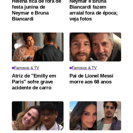
Helena fica de fora de
Neymar e Bruna
festa junina de
Biancardi fazem
Neymar e Bruna
arraial fora de época;
Biancardi
veja fotos
Famosos & TV
Famosos & TV
Atriz de "Emilly em
Pai de Lionel Messi
Paris" sofre grave
morre aos 68 anos
acidente de carro