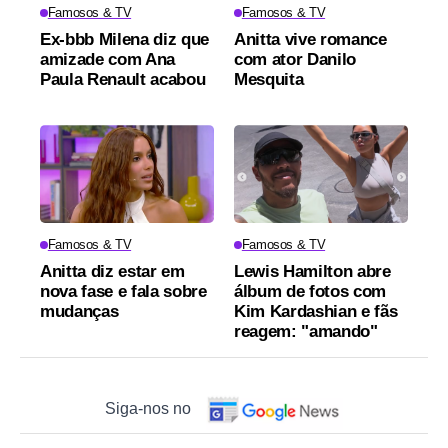
Famosos & TV
Famosos & TV
Ex-bbb Milena diz que
Anitta vive romance
amizade com Ana
com ator Danilo
Paula Renault acabou
Mesquita
Famosos & TV
Famosos & TV
Anitta diz estar em
Lewis Hamilton abre
nova fase e fala sobre
álbum de fotos com
mudanças
Kim Kardashian e fãs
reagem: "amando"
Siga-nos no