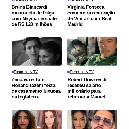
Bruna Biancardi
Virginia Fonseca
mostra dia de folga
comemora renovação
com Neymar em iate
de Vini Jr. com Real
de R$ 120 milhões
Madrid
Famosos & TV
Famosos & TV
Zendaya e Tom
Robert Downey Jr.
Holland fazem festa
recebeu salário
de casamento luxuosa
milionário para
na Inglaterra
retornar à Marvel