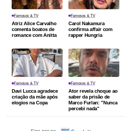
Famosos & TV
Famosos & TV
Atriz Alice Carvalho
Carol Nakamura
comenta boatos de
confirma affair com
romance com Anitta
rapper Hungria
Famosos & TV
Famosos & TV
Davi Lucca agradece
Ator revela choque ao
criação da mãe após
saber da prisão de
elogios na Copa
Marco Furlan: "Nunca
percebi nada"