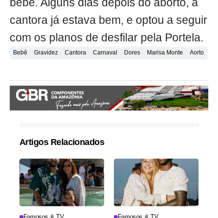
bebê. Alguns dias depois do aborto, a
cantora já estava bem, e optou a seguir
com os planos de desfilar pela Portela.
Bebê
Gravidez
Cantora
Carnaval
Dores
Marisa Monte
Aorto
Artigos Relacionados
Famosos & TV
Famosos & TV