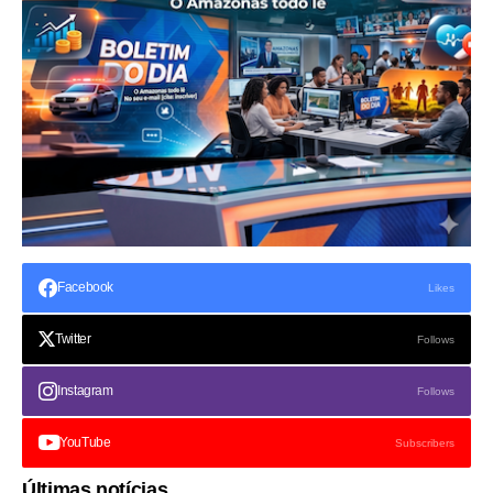
Facebook
Likes
Twitter
Follows
Instagram
Follows
YouTube
Subscribers
Últimas notícias