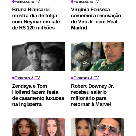
Famosos & TV
Famosos & TV
Bruna Biancardi
Virginia Fonseca
mostra dia de folga
comemora renovação
com Neymar em iate
de Vini Jr. com Real
de R$ 120 milhões
Madrid
Famosos & TV
Famosos & TV
Zendaya e Tom
Robert Downey Jr.
Holland fazem festa
recebeu salário
de casamento luxuosa
milionário para
na Inglaterra
retornar à Marvel