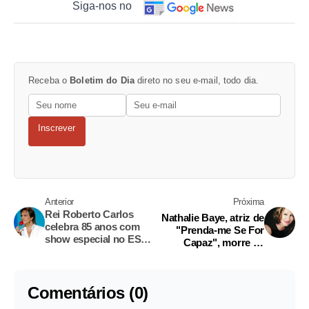
Siga-nos no
Receba o
Boletim do Dia
direto no seu e-mail, todo dia.
Inscrever
Anterior
Próxima
Rei Roberto Carlos
Nathalie Baye, atriz de
celebra 85 anos com
"Prenda-me Se For
show especial no ES
Capaz", morre na
neste domingo
França
Comentários (0)