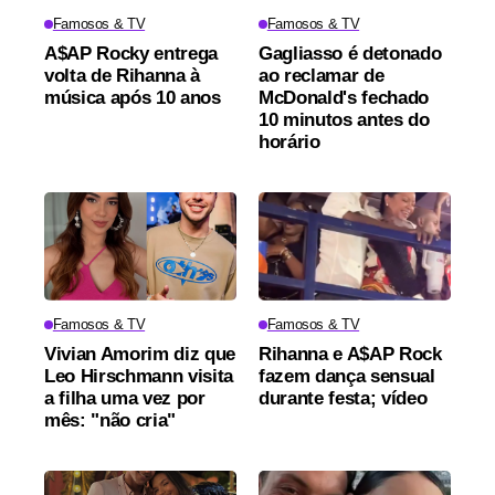
Famosos & TV
Famosos & TV
A$AP Rocky entrega
Gagliasso é detonado
volta de Rihanna à
ao reclamar de
música após 10 anos
McDonald's fechado
10 minutos antes do
horário
Famosos & TV
Famosos & TV
Vivian Amorim diz que
Rihanna e A$AP Rock
Leo Hirschmann visita
fazem dança sensual
a filha uma vez por
durante festa; vídeo
mês: "não cria"