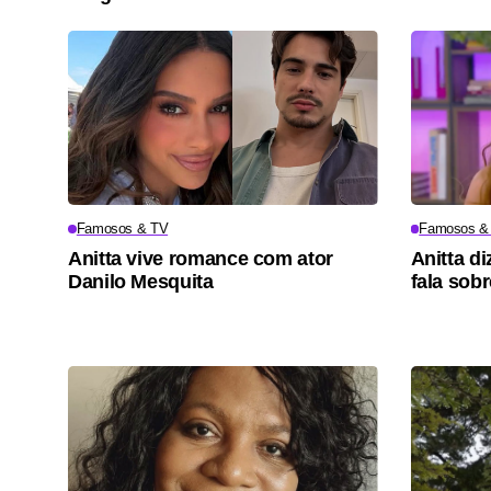
Famosos & TV
Famosos &
Anitta vive romance com ator
Anitta di
Danilo Mesquita
fala sob