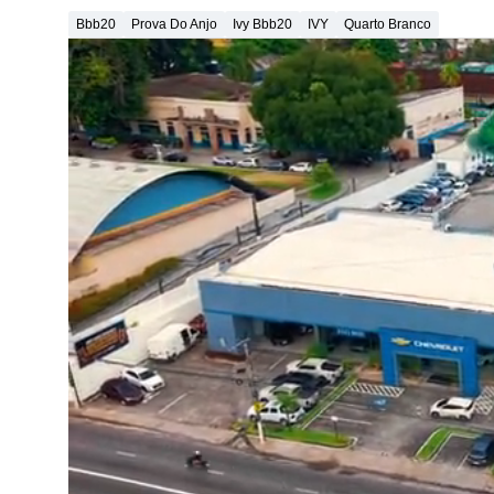
Bbb20
Prova Do Anjo
Ivy Bbb20
IVY
Quarto Branco