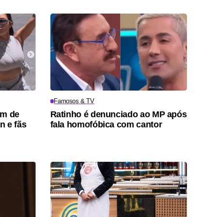
Famosos & TV
um de
Ratinho é denunciado ao MP após
n e fãs
fala homofóbica com cantor