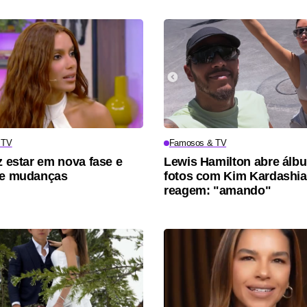
 TV
Famosos & TV
z estar em nova fase e
Lewis Hamilton abre álb
re mudanças
fotos com Kim Kardashia
reagem: "amando"