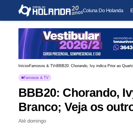
Coluna Do Holanda
E
Início
Famosos & TV
BBB20: Chorando, Ivy indica Prior ao Quarto
Famosos & TV
BBB20: Chorando, Ivy
Branco; Veja os outr
Até domingo