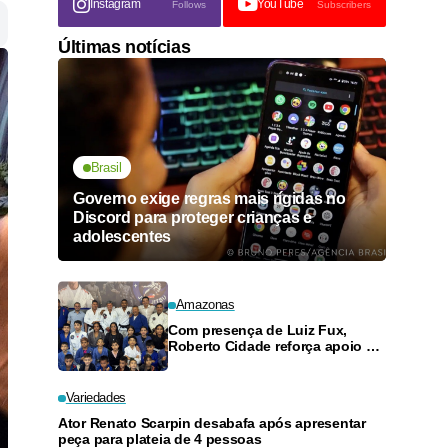
Instagram
YouTube
Follows
Subscribers
Últimas notícias
Brasil
Governo exige regras mais rígidas no
Discord para proteger crianças e
adolescentes
Amazonas
Com presença de Luiz Fux,
Roberto Cidade reforça apoio a
projeto social de jiu-jitsu no
Ouro Verde
Variedades
Ator Renato Scarpin desabafa após apresentar
peça para plateia de 4 pessoas