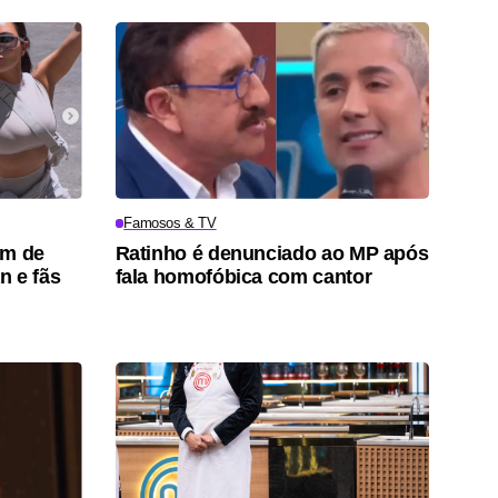
Famosos & TV
um de
Ratinho é denunciado ao MP após
n e fãs
fala homofóbica com cantor