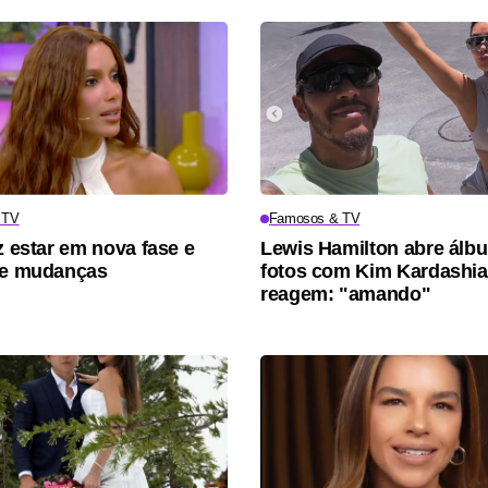
 TV
Famosos & TV
z estar em nova fase e
Lewis Hamilton abre álb
re mudanças
fotos com Kim Kardashia
reagem: "amando"