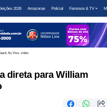
leições 2026
Amazonas
Policial
Famosos & TV
M
aack Ao Vivo; vídeo
 direta para William
o