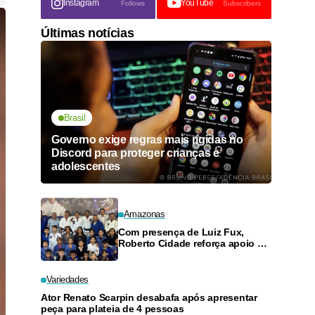
Instagram
YouTube
Follows
Subscribers
Últimas notícias
Brasil
Governo exige regras mais rígidas no
Discord para proteger crianças e
adolescentes
Amazonas
Com presença de Luiz Fux,
Roberto Cidade reforça apoio a
projeto social de jiu-jitsu no
Ouro Verde
Variedades
Ator Renato Scarpin desabafa após apresentar
peça para plateia de 4 pessoas