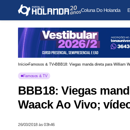
Coluna Do Holanda
E
Início
Famosos & TV
BBB18: Viegas manda direta para William W
Famosos & TV
BBB18: Viegas manda
Waack Ao Vivo; víde
26/03/2018 às 03h46