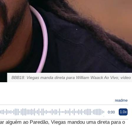
BBB18: Viegas manda direta para William Waack Ao Vivo; vídeo
readme
1.0x
0:00
icar alguém ao Paredão, Viegas mandou uma direta para o