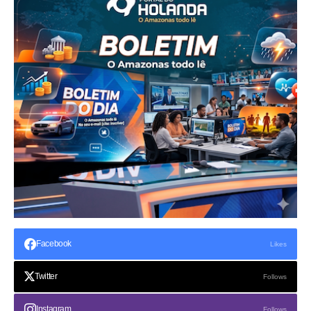
Facebook
Likes
Twitter
Follows
Instagram
Follows