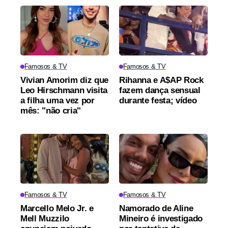
Famosos & TV
Famosos & TV
Vivian Amorim diz que
Rihanna e A$AP Rock
Leo Hirschmann visita
fazem dança sensual
a filha uma vez por
durante festa; vídeo
mês: "não cria"
Famosos & TV
Famosos & TV
Marcello Melo Jr. e
Namorado de Aline
Mell Muzzilo
Mineiro é investigado