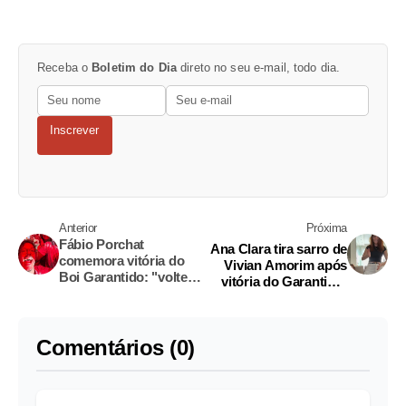
Receba o
Boletim do Dia
direto no seu e-mail, todo dia.
Inscrever
Anterior
Próxima
Fábio Porchat
Ana Clara tira sarro de
comemora vitória do
Vivian Amorim após
Boi Garantido: "voltei
vitória do Garantido;
para botar ordem na
vídeo
casa"
Comentários (0)