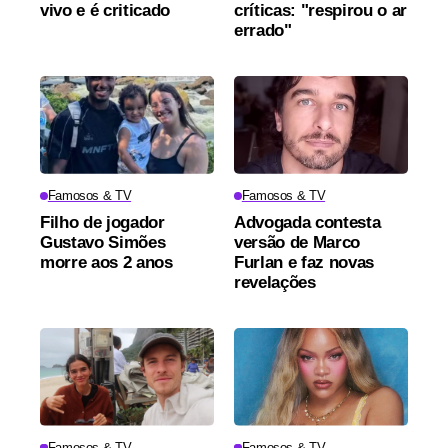
vivo e é criticado
críticas: "respirou o ar
errado"
Famosos & TV
Famosos & TV
Filho de jogador
Advogada contesta
Gustavo Simões
versão de Marco
morre aos 2 anos
Furlan e faz novas
revelações
Famosos & TV
Famosos & TV