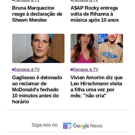
Bruna Marquezine
A$AP Rocky entrega
reage à declaração de
volta de Rihanna à
Shawn Mendes
música após 10 anos
Famosos & TV
Famosos & TV
Gagliasso é detonado
Vivian Amorim diz que
ao reclamar de
Leo Hirschmann visita
McDonald's fechado
a filha uma vez por
10 minutos antes do
mês: "não cria"
horário
Siga-nos no