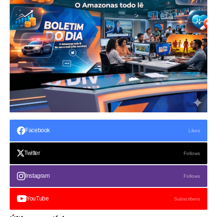
Facebook
Likes
Twitter
Follows
Instagram
Follows
YouTube
Subscribers