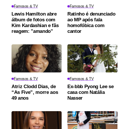
Famosos & TV
Famosos & TV
Lewis Hamilton abre
Ratinho é denunciado
álbum de fotos com
ao MP após fala
Kim Kardashian e fãs
homofóbica com
reagem: "amando"
cantor
Famosos & TV
Famosos & TV
Atriz Clodd Dias, de
Ex-bbb Pyong Lee se
“As Five”, morre aos
casa com Natália
49 anos
Nasser