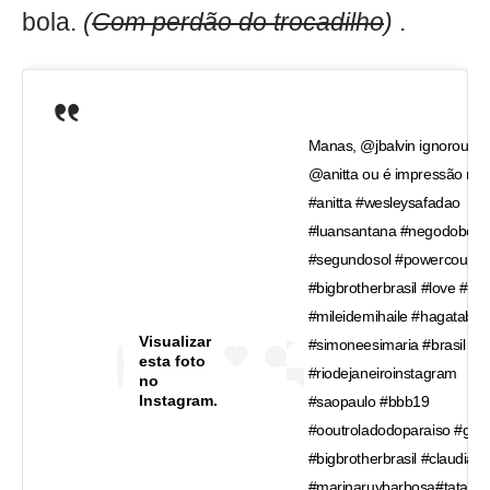
bola.
(
Com perdão do trocadilho
)
.
Manas, @jbalvin ignorou
@anitta ou é impressão mi
#anitta #wesleysafadao
#luansantana #negodobore
#segundosol #powercoupleb
#bigbrotherbrasil #love #n
#mileidemihaile #hagataba
Visualizar
#simoneesimaria #brasil #fa
esta foto
#riodejaneiroinstagram
no
Instagram.
#saopaulo #bbb19
#ooutroladodoparaiso #glo
#bigbrotherbrasil #claudialei
#marinaruybarbosa#tatawe