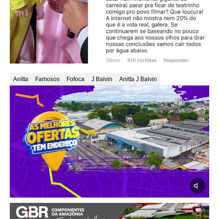
Anitta
Famosos
Fofoca
J Balvin
Anitta J Balvin