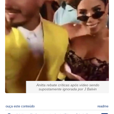
Anitta rebate críticas após vídeo sendo
supostamente ignorada por J Balvin
ouça este conteúdo
readme