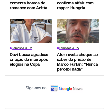
comenta boatos de
confirma affair com
romance com Anitta
rapper Hungria
Famosos & TV
Famosos & TV
Davi Lucca agradece
Ator revela choque ao
criação da mãe após
saber da prisão de
elogios na Copa
Marco Furlan: "Nunca
percebi nada"
Siga-nos no