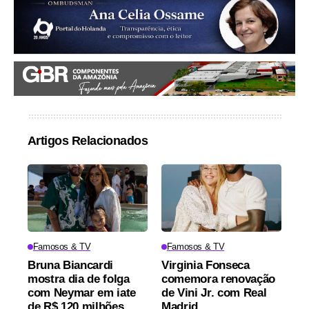
Artigos Relacionados
Famosos & TV
Famosos & TV
Bruna Biancardi
Virginia Fonseca
mostra dia de folga
comemora renovação
com Neymar em iate
de Vini Jr. com Real
de R$ 120 milhões
Madrid