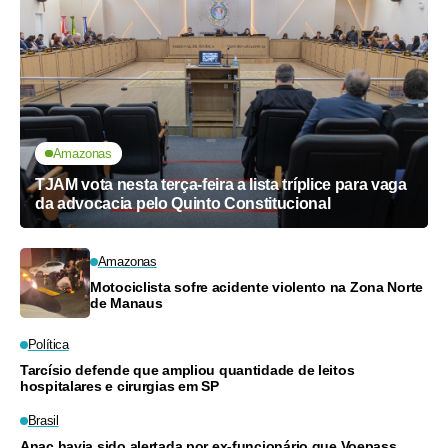
Amazonas
TJAM vota nesta terça-feira a lista tríplice para vaga
da advocacia pelo Quinto Constitucional
Amazonas
Motociclista sofre acidente violento na Zona Norte
de Manaus
Política
Tarcísio defende que ampliou quantidade de leitos
hospitalares e cirurgias em SP
Brasil
Anac havia sido alertada por ex-funcionário que Voepass