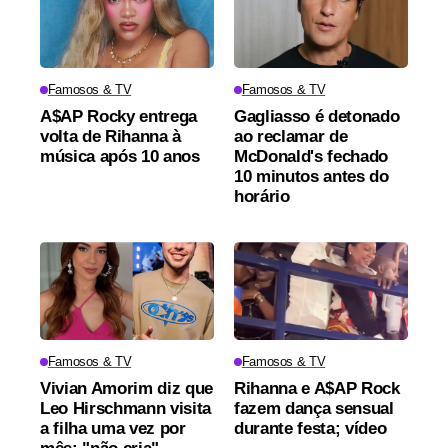
Famosos & TV
Famosos & TV
A$AP Rocky entrega
Gagliasso é detonado
volta de Rihanna à
ao reclamar de
música após 10 anos
McDonald's fechado
10 minutos antes do
horário
Famosos & TV
Famosos & TV
Vivian Amorim diz que
Rihanna e A$AP Rock
Leo Hirschmann visita
fazem dança sensual
a filha uma vez por
durante festa; vídeo