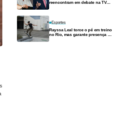
reencontram em debate na TV
neste domingo
Esportes
Rayssa Leal torce o pé em treino
no Rio, mas garante presença no
SLS Takeover
s
a