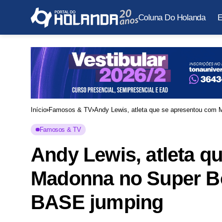
Coluna Do Holanda
E
Início
Famosos & TV
Andy Lewis, atleta que se apresentou com
Famosos & TV
Andy Lewis, atleta q
Madonna no Super Bo
BASE jumping