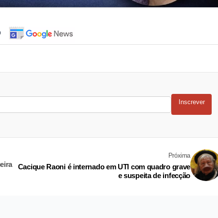
o
Inscrever
Próxima
eira
Cacique Raoni é internado em UTI com quadro grave
e suspeita de infecção