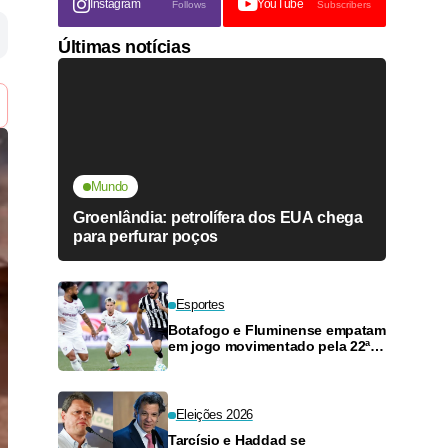
Instagram
YouTube
Follows
Subscribers
Últimas notícias
Mundo
Groenlândia: petrolífera dos EUA chega
para perfurar poços
Esportes
Botafogo e Fluminense empatam
em jogo movimentado pela 22ª
rodada
Eleições 2026
Tarcísio e Haddad se