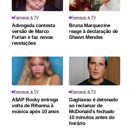
Famosos & TV
Famosos & TV
Advogada contesta
Bruna Marquezine
versão de Marco
reage à declaração de
Furlan e faz novas
Shawn Mendes
revelações
Famosos & TV
Famosos & TV
A$AP Rocky entrega
Gagliasso é detonado
volta de Rihanna à
ao reclamar de
música após 10 anos
McDonald's fechado
10 minutos antes do
horário