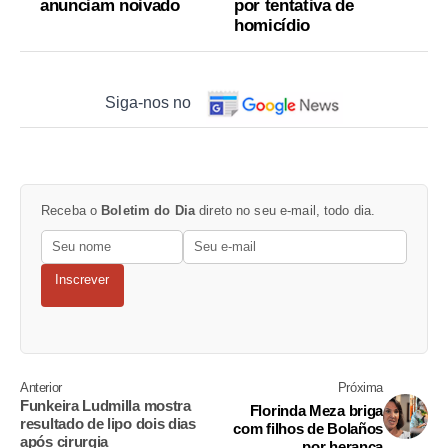
anunciam noivado
por tentativa de
homicídio
Siga-nos no
Receba o
Boletim do Dia
direto no seu e-mail, todo dia.
Inscrever
Anterior
Próxima
Funkeira Ludmilla mostra
Florinda Meza briga
resultado de lipo dois dias
com filhos de Bolaños
após cirurgia
por herança