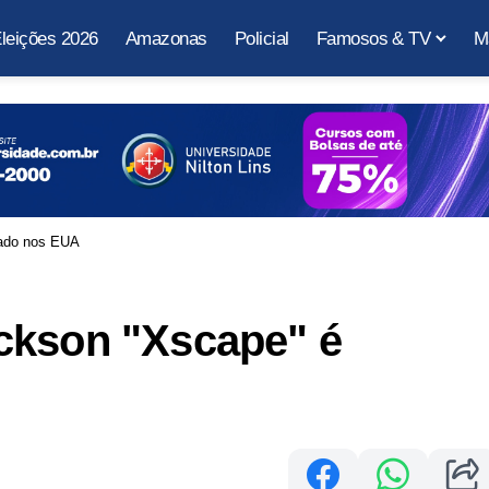
leições 2026
Amazonas
Policial
Famosos & TV
M
çado nos EUA
ckson "Xscape" é