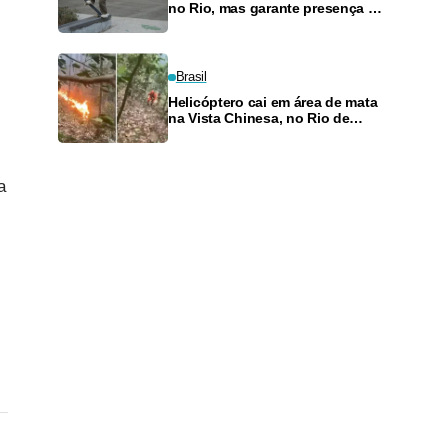
no Rio, mas garante presença no
SLS Takeover
Brasil
Helicóptero cai em área de mata
na Vista Chinesa, no Rio de
Janeiro
a