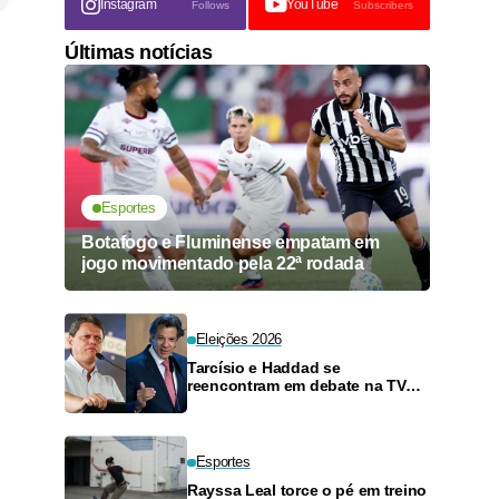
Instagram
YouTube
Follows
Subscribers
Últimas notícias
Esportes
Botafogo e Fluminense empatam em
jogo movimentado pela 22ª rodada
Eleições 2026
Tarcísio e Haddad se
reencontram em debate na TV
neste domingo
Esportes
Rayssa Leal torce o pé em treino