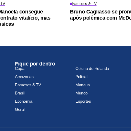
 TV
Famosos & TV
Manoela consegue
Bruno Gagliasso se pron
ontrato vitalício, mas
após polêmica com McDo
úsicas
Fique por dentro
Capa
Coluna do Holanda
Amazonas
Policial
Famosos & TV
Manaus
Brasil
Mundo
Economia
Esportes
Geral