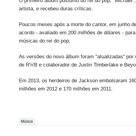
O primeiro álbum póstumo do rei do pop, "Michael
artista, e recebeu duras críticas.
Poucos meses após a morte do cantor, em junho de
acordo - avaliado em 200 milhões de dólares - par
músicas do rei do pop.
As versões do novo álbum foram "atualizadas" por u
de R'n'B e colaborador de Justin Timberlake e Bey
Em 2013, os herdeiros de Jackson embolsaram 160 
milhões em 2012 e 170 milhões em 2011.
Música