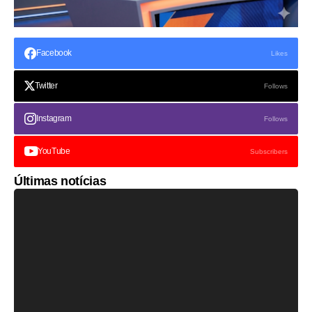
Facebook
Likes
Twitter
Follows
Instagram
Follows
YouTube
Subscribers
Últimas notícias