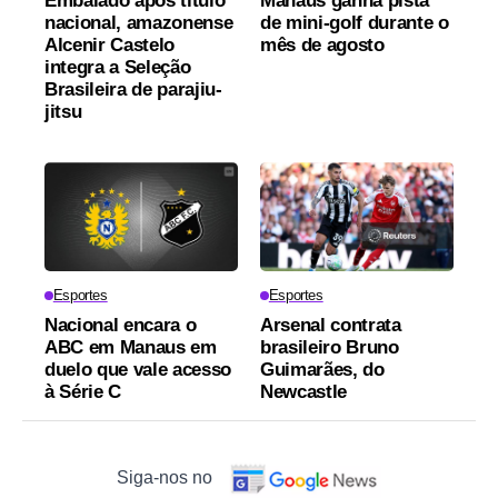
Embalado após título
Manaus ganha pista
nacional, amazonense
de mini-golf durante o
Alcenir Castelo
mês de agosto
integra a Seleção
Brasileira de parajiu-
jitsu
Esportes
Esportes
Nacional encara o
Arsenal contrata
ABC em Manaus em
brasileiro Bruno
duelo que vale acesso
Guimarães, do
à Série C
Newcastle
Siga-nos no