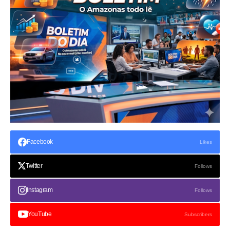
Facebook
Likes
Twitter
Follows
Instagram
Follows
YouTube
Subscribers