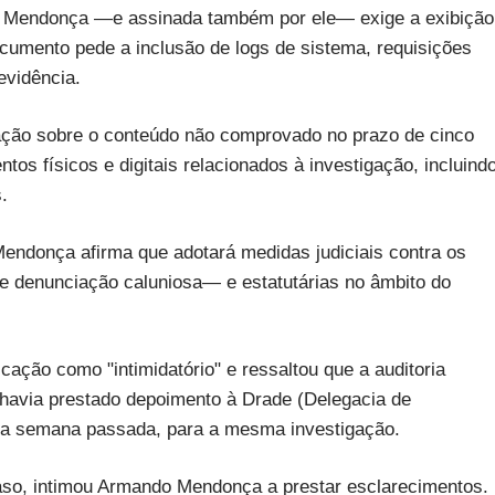
o Mendonça —e assinada também por ele— exige a exibição
cumento pede a inclusão de logs de sistema, requisições
evidência.
tação sobre o conteúdo não comprovado no prazo de cinco
tos físicos e digitais relacionados à investigação, incluind
.
Mendonça afirma que adotará medidas judiciais contra os
e denunciação caluniosa— e estatutárias no âmbito do
icação como "intimidatório" e ressaltou que a auditoria
o havia prestado depoimento à Drade (Delegacia de
 na semana passada, para a mesma investigação.
aso, intimou Armando Mendonça a prestar esclarecimentos.