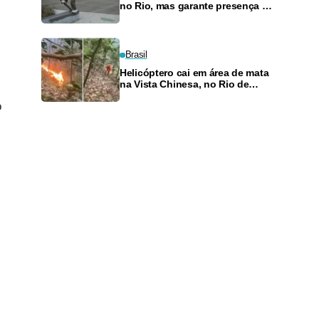
no Rio, mas garante presença no
SLS Takeover
Brasil
Helicóptero cai em área de mata
na Vista Chinesa, no Rio de
Janeiro
o