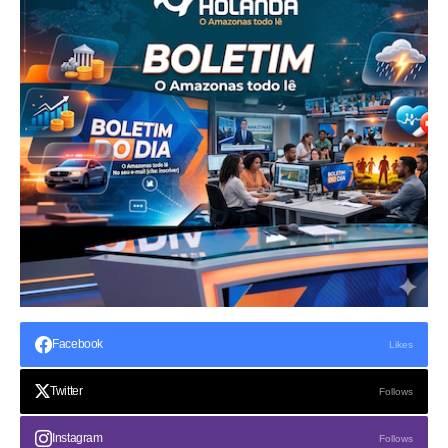
Facebook
Likes
Twitter
Follows
Instagram
Follows