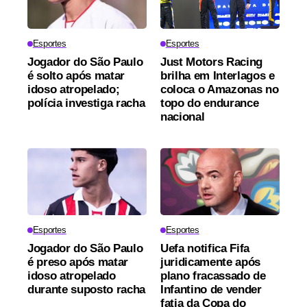
Esportes
Esportes
Jogador do São Paulo
Just Motors Racing
é solto após matar
brilha em Interlagos e
idoso atropelado;
coloca o Amazonas no
polícia investiga racha
topo do endurance
nacional
Esportes
Esportes
Jogador do São Paulo
Uefa notifica Fifa
é preso após matar
juridicamente após
idoso atropelado
plano fracassado de
durante suposto racha
Infantino de vender
fatia da Copa do