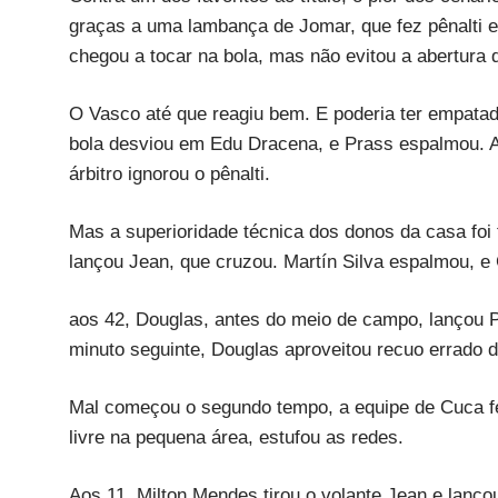
graças a uma lambança de Jomar, que fez pênalti e
chegou a tocar na bola, mas não evitou a abertura d
O Vasco até que reagiu bem. E poderia ter empatad
bola desviou em Edu Dracena, e Prass espalmou. Ao
árbitro ignorou o pênalti.
Mas a superioridade técnica dos donos da casa foi
lançou Jean, que cruzou. Martín Silva espalmou, e
aos 42, Douglas, antes do meio de campo, lançou P
minuto seguinte, Douglas aproveitou recuo errado 
Mal começou o segundo tempo, a equipe de Cuca fez
livre na pequena área, estufou as redes.
Aos 11, Milton Mendes tirou o volante Jean e lanço