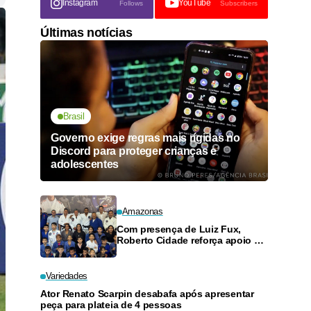
Instagram
YouTube
Follows
Subscribers
Últimas notícias
Brasil
Governo exige regras mais rígidas no
Discord para proteger crianças e
adolescentes
Amazonas
Com presença de Luiz Fux,
Roberto Cidade reforça apoio a
projeto social de jiu-jitsu no
Ouro Verde
Variedades
Ator Renato Scarpin desabafa após apresentar
peça para plateia de 4 pessoas