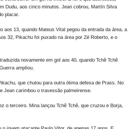
m Dudu, aos cinco minutos. Jean cobrou, Martín Silva
o placar.
o aos 13, quando Mateus Vital pegou da entrada da área, a
s 32, Pikachu foi puxado na área por Zé Roberto, e o
 traduzida novamente em gol aos 40, quando Tchê Tchê
 Guerra ampliou.
ikachu, que chutou para outra ótima defesa de Prass. No
de Jean carimbou o travessão palmeirense.
 o terceiro. Mina lançou Tchê Tchê, que cruzou e Borja,
u o jovem atacante Paulo Vitor, de apenas 17 anos. E