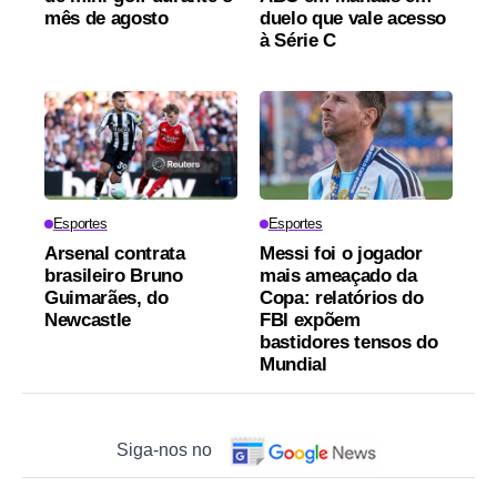
mês de agosto
duelo que vale acesso
à Série C
Esportes
Esportes
Arsenal contrata
Messi foi o jogador
brasileiro Bruno
mais ameaçado da
Guimarães, do
Copa: relatórios do
Newcastle
FBI expõem
bastidores tensos do
Mundial
Siga-nos no