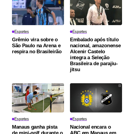
Esportes
Esportes
Grêmio vira sobre o
Embalado após título
São Paulo na Arena e
nacional, amazonense
respira no Brasileirão
Alcenir Castelo
integra a Seleção
Brasileira de parajiu-
jitsu
Esportes
Esportes
Manaus ganha pista
Nacional encara o
de mini-golf durante o
ABC em Manaus em