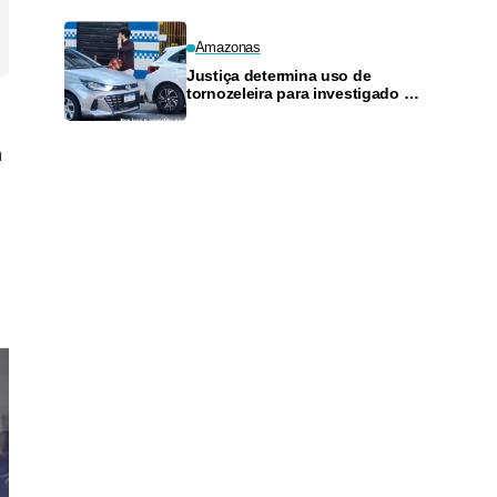
Amazonas
Justiça determina uso de
tornozeleira para investigado por
perseguir estudante em Manaus
m