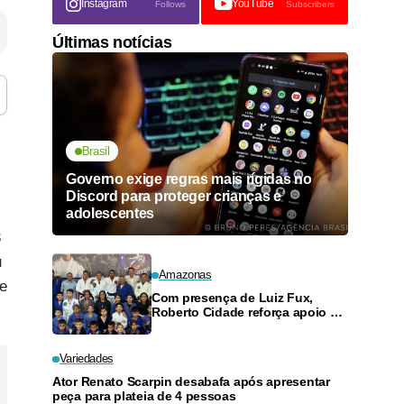
Instagram
YouTube
Follows
Subscribers
Últimas notícias
Brasil
Governo exige regras mais rígidas no
Discord para proteger crianças e
adolescentes
3
u
Amazonas
de
Com presença de Luiz Fux,
Roberto Cidade reforça apoio a
projeto social de jiu-jitsu no
Ouro Verde
Variedades
Ator Renato Scarpin desabafa após apresentar
peça para plateia de 4 pessoas