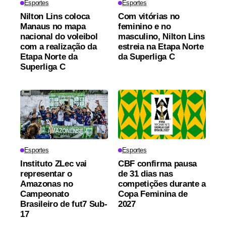
Esportes
Esportes
Nilton Lins coloca
Com vitórias no
Manaus no mapa
feminino e no
nacional do voleibol
masculino, Nilton Lins
com a realização da
estreia na Etapa Norte
Etapa Norte da
da Superliga C
Superliga C
Esportes
Esportes
Instituto ZLec vai
CBF confirma pausa
representar o
de 31 dias nas
Amazonas no
competições durante a
Campeonato
Copa Feminina de
Brasileiro de fut7 Sub-
2027
17