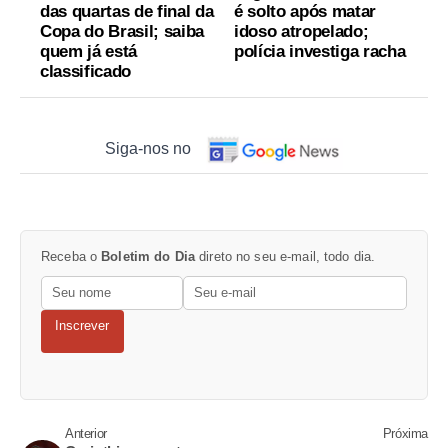
das quartas de final da
é solto após matar
Copa do Brasil; saiba
idoso atropelado;
quem já está
polícia investiga racha
classificado
Siga-nos no
Receba o
Boletim do Dia
direto no seu e-mail, todo dia.
Inscrever
Anterior
Próxima