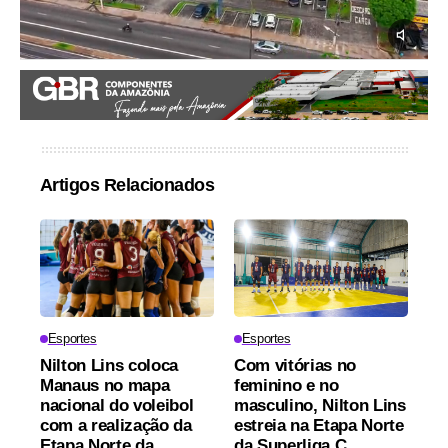
Artigos Relacionados
Esportes
Esportes
Nilton Lins coloca
Com vitórias no
Manaus no mapa
feminino e no
nacional do voleibol
masculino, Nilton Lins
com a realização da
estreia na Etapa Norte
Etapa Norte da
da Superliga C