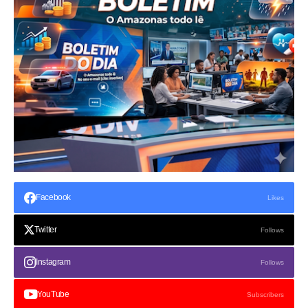
Facebook
Likes
Twitter
Follows
Instagram
Follows
YouTube
Subscribers