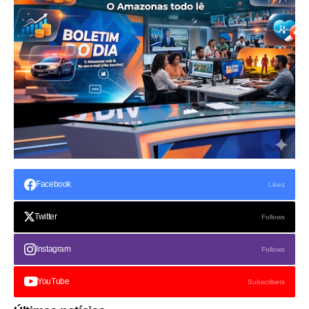
Facebook
Likes
Twitter
Follows
Instagram
Follows
YouTube
Subscribers