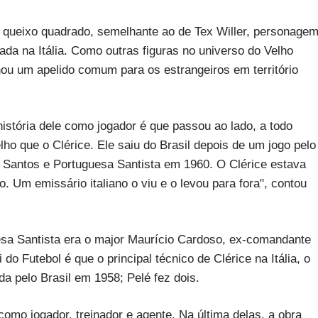
r o queixo quadrado, semelhante ao de Tex Willer, personage
ada na Itália. Como outras figuras no universo do Velho
nou um apelido comum para os estrangeiros em território
stória dele como jogador é que passou ao lado, a todo
o que o Clérice. Ele saiu do Brasil depois de um jogo pelo
 Santos e Portuguesa Santista em 1960. O Clérice estava
 Um emissário italiano o viu e o levou para fora", contou
uesa Santista era o major Maurício Cardoso, ex-comandante
 do Futebol é que o principal técnico de Clérice na Itália, o
da pelo Brasil em 1958; Pelé fez dois.
: como jogador, treinador e agente. Na última delas, a obra