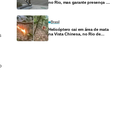
no Rio, mas garante presença no
SLS Takeover
Brasil
Helicóptero cai em área de mata
na Vista Chinesa, no Rio de
s
Janeiro
o