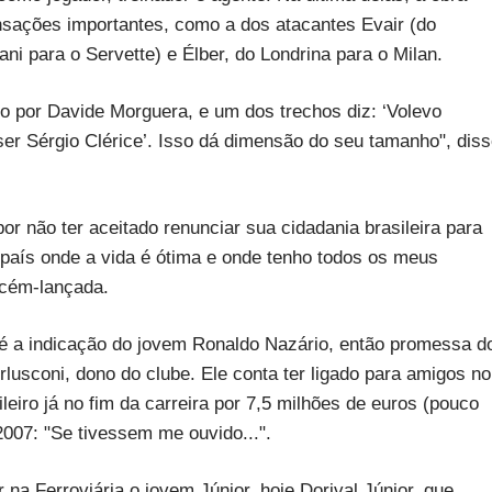
ansações importantes, como a dos atacantes Evair (do
ni para o Servette) e Élber, do Londrina para o Milan.
rito por Davide Morguera, e um dos trechos diz: ‘Volevo
 ser Sérgio Clérice’. Isso dá dimensão do seu tamanho", dis
por não ter aceitado renunciar sua cidadania brasileira para
um país onde a vida é ótima e onde tenho todos os meus
ecém-lançada.
é a indicação do jovem Ronaldo Nazário, então promessa d
erlusconi, dono do clube. Ele conta ter ligado para amigos no
leiro já no fim da carreira por 7,5 milhões de euros (pouco
007: "Se tivessem me ouvido...".
 na Ferroviária o jovem Júnior, hoje Dorival Júnior, que