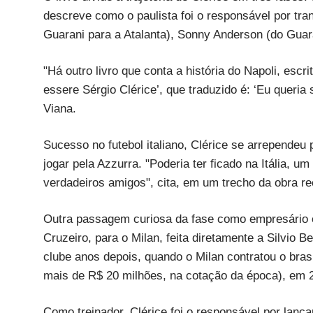
descreve como o paulista foi o responsável por tr
Guarani para a Atalanta), Sonny Anderson (do Guara
"Há outro livro que conta a história do Napoli, esc
essere Sérgio Clérice’, que traduzido é: ‘Eu queria
Viana.
Sucesso no futebol italiano, Clérice se arrependeu 
jogar pela Azzurra. "Poderia ter ficado na Itália, 
verdadeiros amigos", cita, em um trecho da obra r
Outra passagem curiosa da fase como empresário 
Cruzeiro, para o Milan, feita diretamente a Silvio B
clube anos depois, quando o Milan contratou o brasi
mais de R$ 20 milhões, na cotação da época), em 2
Como treinador, Clérice foi o responsável por lançar