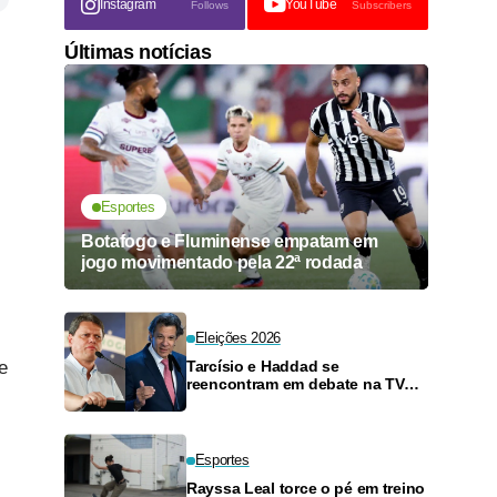
Instagram
YouTube
Follows
Subscribers
Últimas notícias
Esportes
Botafogo e Fluminense empatam em
jogo movimentado pela 22ª rodada
Eleições 2026
e
Tarcísio e Haddad se
reencontram em debate na TV
neste domingo
Esportes
Rayssa Leal torce o pé em treino