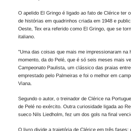
O apelido El Gringo é ligado ao fato de Clérice te
de histórias em quadrinhos criada em 1948 e public
Oeste, Tex era referido como El Gringo, que se tor
italiano.
"Uma das coisas que mais me impressionaram na hi
momento, da do Pelé, que é só seis meses mais velh
Campeonato Paulista, um clássico das praias entre
emprestado pelo Palmeiras e foi o melhor em campo.
Viana.
Segundo o autor, o treinador de Clérice na Portug
de Pelé no exército. Outra curiosidade ligada ao Rei
sueco Nils Liedholm, fez um dos gols na final venci
O livro divide a trajetória de Clérice em três fases