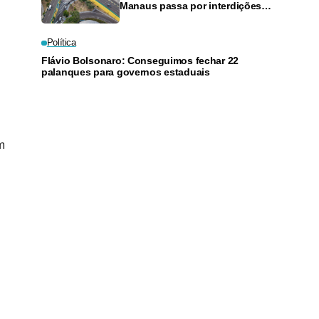
Manaus passa por interdições
neste domingo
Política
Flávio Bolsonaro: Conseguimos fechar 22
palanques para governos estaduais
m