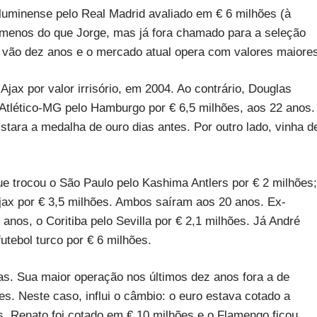
luminense pelo Real Madrid avaliado em € 6 milhões (à
 menos do que Jorge, mas já fora chamado para a seleção
se vão dez anos e o mercado atual opera com valores maiore
Ajax por valor irrisório, em 2004. Ao contrário, Douglas
 Atlético-MG pelo Hamburgo por € 6,5 milhões, aos 22 anos.
stara a medalha de ouro dias antes. Por outro lado, vinha d
ue trocou o São Paulo pelo Kashima Antlers por € 2 milhões;
jax por € 3,5 milhões. Ambos saíram aos 20 anos. Ex-
 anos, o Coritiba pelo Sevilla por € 2,1 milhões. Já André
utebol turco por € 6 milhões.
s. Sua maior operação nos últimos dez anos fora a de
s. Neste caso, influi o câmbio: o euro estava cotado a
s. Renato foi cotado em € 10 milhões e o Flamengo ficou