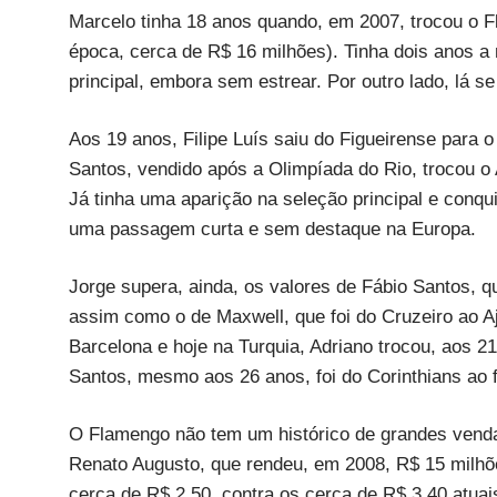
Marcelo tinha 18 anos quando, em 2007, trocou o F
época, cerca de R$ 16 milhões). Tinha dois anos a
principal, embora sem estrear. Por outro lado, lá 
Aos 19 anos, Filipe Luís saiu do Figueirense para o 
Santos, vendido após a Olimpíada do Rio, trocou o
Já tinha uma aparição na seleção principal e conqui
uma passagem curta e sem destaque na Europa.
Jorge supera, ainda, os valores de Fábio Santos, q
assim como o de Maxwell, que foi do Cruzeiro ao A
Barcelona e hoje na Turquia, Adriano trocou, aos 21
Santos, mesmo aos 26 anos, foi do Corinthians ao f
O Flamengo não tem um histórico de grandes venda
Renato Augusto, que rendeu, em 2008, R$ 15 milhõe
cerca de R$ 2,50, contra os cerca de R$ 3,40 atuai