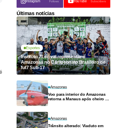
Instagram
YouTube
Follows
Subscribers
Últimas notícias
Esportes
Instituto ZLec vai representar o
Amazonas no Campeonato Brasileiro de
fut7 Sub-17
é
Amazonas
Voo para interior do Amazonas
retorna a Manaus após cheiro de
combustível e falhas
Amazonas
Trânsito alterado: Viaduto em