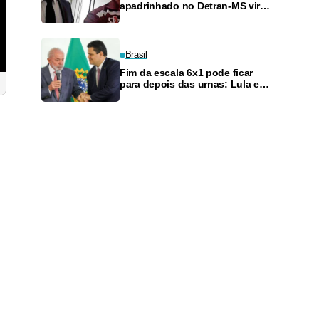
apadrinhado no Detran-MS vira
réu de novo — e é achado
fazendo frete
Brasil
Fim da escala 6x1 pode ficar
para depois das urnas: Lula e
Alcolumbre discutem adiamento