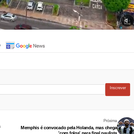
o
Inscrever
Próxima
s
Memphis é convocado pela Holanda, mas chega
'com folga' para final paulista