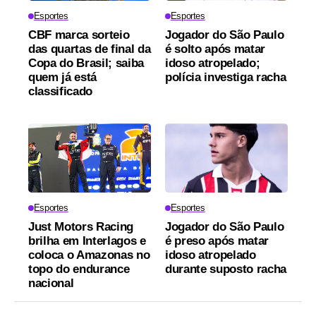
Esportes
Esportes
CBF marca sorteio
Jogador do São Paulo
das quartas de final da
é solto após matar
Copa do Brasil; saiba
idoso atropelado;
quem já está
polícia investiga racha
classificado
Esportes
Esportes
Just Motors Racing
Jogador do São Paulo
brilha em Interlagos e
é preso após matar
coloca o Amazonas no
idoso atropelado
topo do endurance
durante suposto racha
nacional