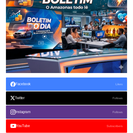
Facebook
Likes
Twitter
Follows
Instagram
Follows
YouTube
Subscribers