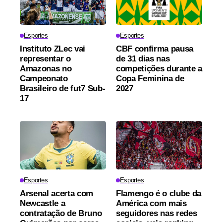
Esportes
Esportes
Instituto ZLec vai
CBF confirma pausa
representar o
de 31 dias nas
Amazonas no
competições durante a
Campeonato
Copa Feminina de
Brasileiro de fut7 Sub-
2027
17
Esportes
Esportes
Arsenal acerta com
Flamengo é o clube da
Newcastle a
América com mais
contratação de Bruno
seguidores nas redes