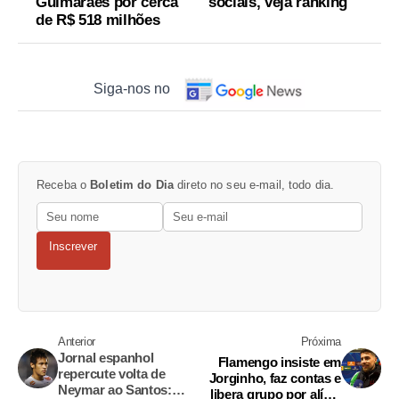
Guimarães por cerca
sociais, veja ranking
de R$ 518 milhões
Siga-nos no
Receba o
Boletim do Dia
direto no seu e-mail, todo dia.
Inscrever
Anterior
Próxima
Jornal espanhol
Flamengo insiste em
repercute volta de
Jorginho, faz contas e
Neymar ao Santos:
libera grupo por alívio