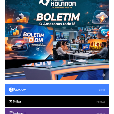
Facebook
Likes
Twitter
Follows
Instagram
Follows