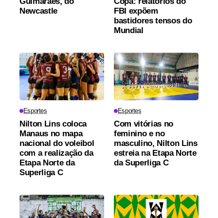
Guimarães, do
Copa: relatórios do
Newcastle
FBI expõem
bastidores tensos do
Mundial
Esportes
Esportes
Nilton Lins coloca
Com vitórias no
Manaus no mapa
feminino e no
nacional do voleibol
masculino, Nilton Lins
com a realização da
estreia na Etapa Norte
Etapa Norte da
da Superliga C
Superliga C