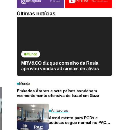
Instagram
YouTube
Follows
Subscribers
Últimas notícias
Mundo
MRV&CO diz que conselho da Resia
aprovou vendas adicionais de ativos
Mundo
Emirados Árabes e sete países condenam
veementemente ofensiva de Israel em Gaza
Amazonas
Atendimento para PCDs e
autistas segue normal no PAC
de Manacapuru, esclarece