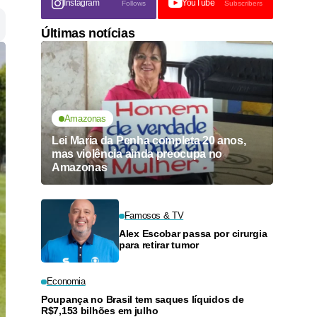
Instagram
YouTube
Follows
Subscribers
Últimas notícias
Amazonas
Lei Maria da Penha completa 20 anos,
mas violência ainda preocupa no
Amazonas
Famosos & TV
Alex Escobar passa por cirurgia
para retirar tumor
Economia
Poupança no Brasil tem saques líquidos de
R$7,153 bilhões em julho