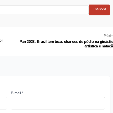
Inscrever
Próxi
or
Pan 2023: Brasil tem boas chances de pódio na ginásti
artística e nataç
E-mail *