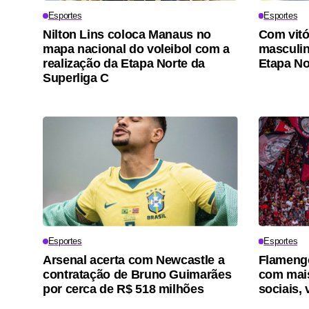
Esportes
Esportes
Nilton Lins coloca Manaus no
Com vitó
mapa nacional do voleibol com a
masculino
realização da Etapa Norte da
Etapa No
Superliga C
Esportes
Esportes
Arsenal acerta com Newcastle a
Flamengo
contratação de Bruno Guimarães
com mais
por cerca de R$ 518 milhões
sociais, 