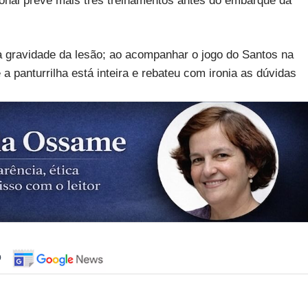
onal prevê mais três treinamentos antes do embarque da
 gravidade da lesão; ao acompanhar o jogo do Santos na
e a panturrilha está inteira e rebateu com ironia as dúvidas
o