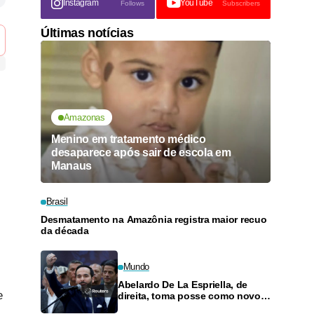
Instagram
YouTube
Follows
Subscribers
Últimas notícias
Amazonas
Menino em tratamento médico
desaparece após sair de escola em
Manaus
Brasil
Desmatamento na Amazônia registra maior recuo
da década
Mundo
Abelardo De La Espriella, de
e
direita, toma posse como novo
presidente da Colômbia