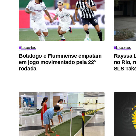
Esportes
Esportes
Botafogo e Fluminense empatam
Rayssa L
em jogo movimentado pela 22ª
no Rio, 
rodada
SLS Tak