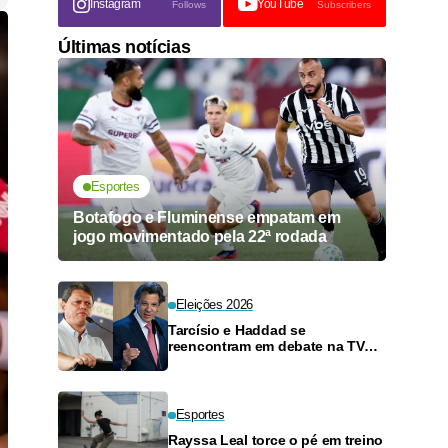
Instagram
YouTube
Follows
Subscribers
Últimas notícias
Esportes
Botafogo e Fluminense empatam em
jogo movimentado pela 22ª rodada
Eleições 2026
Tarcísio e Haddad se
reencontram em debate na TV
neste domingo
Esportes
Rayssa Leal torce o pé em treino