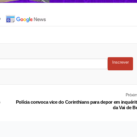
o
Inscrever
Próxi
a
Polícia convoca vice do Corinthians para depor em inquéri
da Vai de B