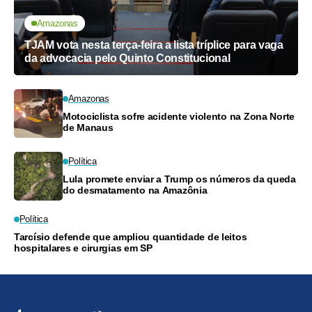
Amazonas
TJAM vota nesta terça-feira a lista tríplice para vaga
da advocacia pelo Quinto Constitucional
Amazonas
Motociclista sofre acidente violento na Zona Norte
de Manaus
Política
Lula promete enviar a Trump os números da queda
do desmatamento na Amazônia
Política
Tarcísio defende que ampliou quantidade de leitos
hospitalares e cirurgias em SP