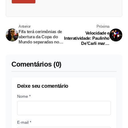
Anterior
Próxima
Fifa terá cerimônias de
Velocidade e
abertura da Copa do
Interatividade: Paulinho
Mundo separadas no
De’Carli marca
México, Canadá e
presença na 2ª etapa
Estados Unidos
do Amazonense de
Kart
Comentários (0)
Deixe seu comentário
Nome *
E-mail *