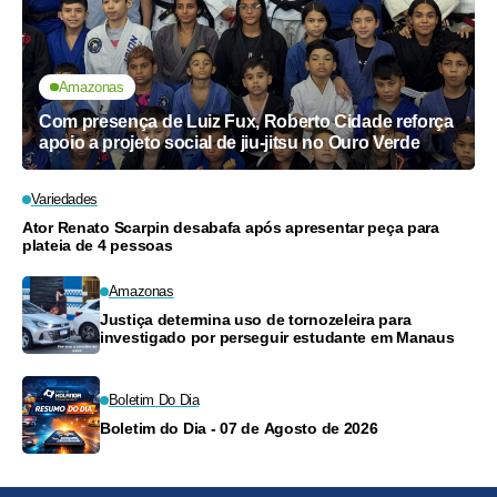
Amazonas
Com presença de Luiz Fux, Roberto Cidade reforça
apoio a projeto social de jiu-jitsu no Ouro Verde
Variedades
Ator Renato Scarpin desabafa após apresentar peça para
plateia de 4 pessoas
Amazonas
Justiça determina uso de tornozeleira para
investigado por perseguir estudante em Manaus
Boletim Do Dia
Boletim do Dia - 07 de Agosto de 2026