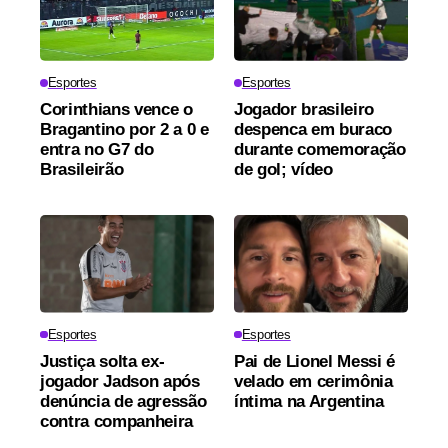
Esportes
Esportes
Corinthians vence o
Jogador brasileiro
Bragantino por 2 a 0 e
despenca em buraco
entra no G7 do
durante comemoração
Brasileirão
de gol; vídeo
Esportes
Esportes
Justiça solta ex-
Pai de Lionel Messi é
jogador Jadson após
velado em cerimônia
denúncia de agressão
íntima na Argentina
contra companheira