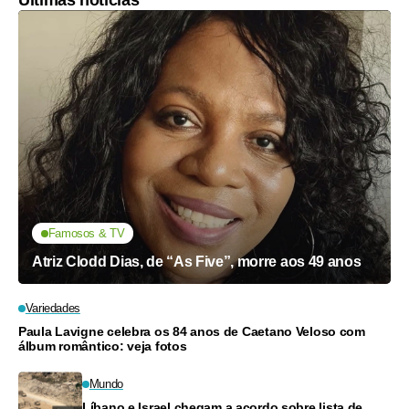
Últimas notícias
Famosos & TV
Atriz Clodd Dias, de “As Five”, morre aos 49 anos
Variedades
Paula Lavigne celebra os 84 anos de Caetano Veloso com
álbum romântico: veja fotos
Mundo
Líbano e Israel chegam a acordo sobre lista de