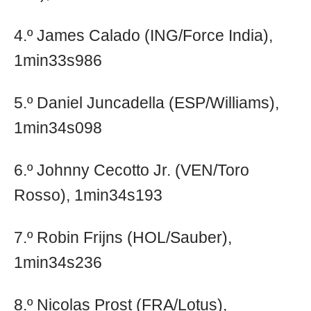
4.º James Calado (ING/Force India),
1min33s986
5.º Daniel Juncadella (ESP/Williams),
1min34s098
6.º Johnny Cecotto Jr. (VEN/Toro
Rosso), 1min34s193
7.º Robin Frijns (HOL/Sauber),
1min34s236
8.º Nicolas Prost (FRA/Lotus),