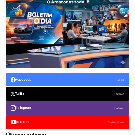
Facebook
Likes
Twitter
Follows
Instagram
Follows
YouTube
Subscribers