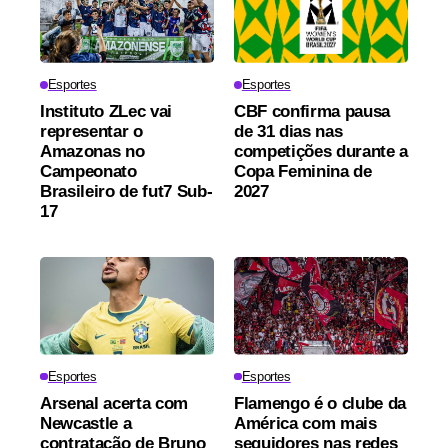
Esportes
Esportes
Instituto ZLec vai
CBF confirma pausa
representar o
de 31 dias nas
Amazonas no
competições durante a
Campeonato
Copa Feminina de
Brasileiro de fut7 Sub-
2027
17
Esportes
Esportes
Arsenal acerta com
Flamengo é o clube da
Newcastle a
América com mais
contratação de Bruno
seguidores nas redes