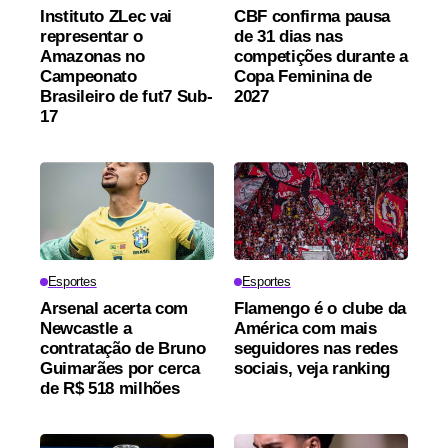
Instituto ZLec vai
CBF confirma pausa
representar o
de 31 dias nas
Amazonas no
competições durante a
Campeonato
Copa Feminina de
Brasileiro de fut7 Sub-
2027
17
Esportes
Esportes
Arsenal acerta com
Flamengo é o clube da
Newcastle a
América com mais
contratação de Bruno
seguidores nas redes
Guimarães por cerca
sociais, veja ranking
de R$ 518 milhões