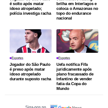
é solto após matar
brilha em Interlagos e
idoso atropelado;
coloca o Amazonas no
polícia investiga racha
topo do endurance
nacional
Esportes
Esportes
Jogador do São Paulo
Uefa notifica Fifa
é preso após matar
juridicamente após
idoso atropelado
plano fracassado de
durante suposto racha
Infantino de vender
fatia da Copa do
Mundo
Siga-nos no