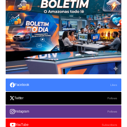
Facebook
Likes
Twitter
Follows
Instagram
Follows
YouTube
Subscribers