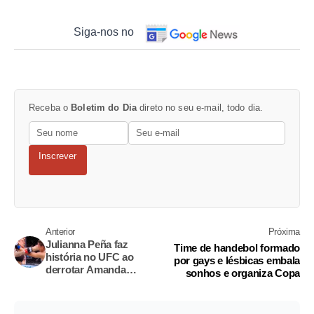
Siga-nos no
Receba o
Boletim do Dia
direto no seu e-mail, todo dia.
Inscrever
Anterior
Próxima
Julianna Peña faz
Time de handebol formado
história no UFC ao
por gays e lésbicas embala
derrotar Amanda
sonhos e organiza Copa
Nunes e conquistar
cinturão