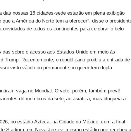
ma das nossas 16 cidades-sede estarão em plena exibição
que a América do Norte tem a oferecer", disse o president
convidados de todos os continentes para celebrar o belo
idas sobre o acesso aos Estados Unido em meio às
ald Trump. Recentemente, o republicano proibiu a entrada de
sui visto válido ou permanente ou quem tem dupla
rantiram vaga no Mundial. O veto, porém, também prevê
 parentes de membros da seleção asiática, mas bloqueia a
026, no estádio Azteca, na Cidade do México, com a final
ife Stadium, em Nova Jersey, mesmo estádio que recebeu 