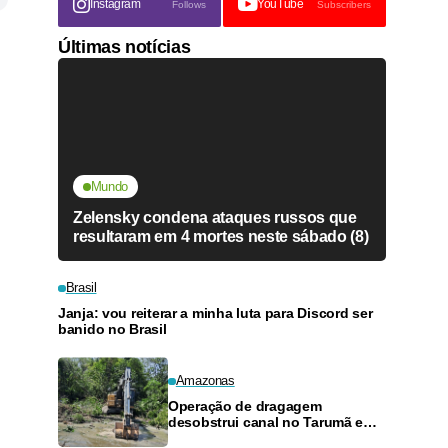
Instagram
YouTube
Follows
Subscribers
Últimas notícias
Mundo
Zelensky condena ataques russos que
resultaram em 4 mortes neste sábado (8)
Brasil
Janja: vou reiterar a minha luta para Discord ser
banido no Brasil
Amazonas
Operação de dragagem
desobstrui canal no Tarumã e
previne alagamentos