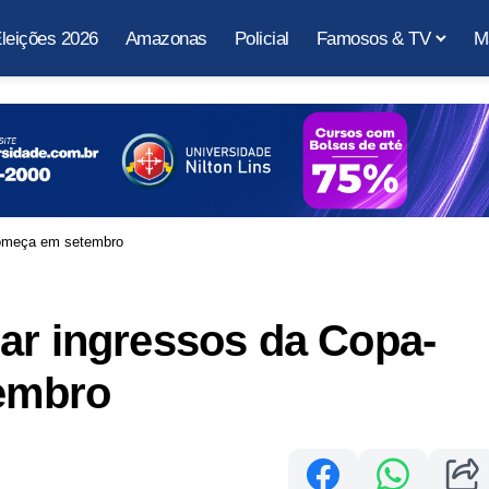
leições 2026
Amazonas
Policial
Famosos & TV
M
começa em setembro
ar ingressos da Copa-
embro